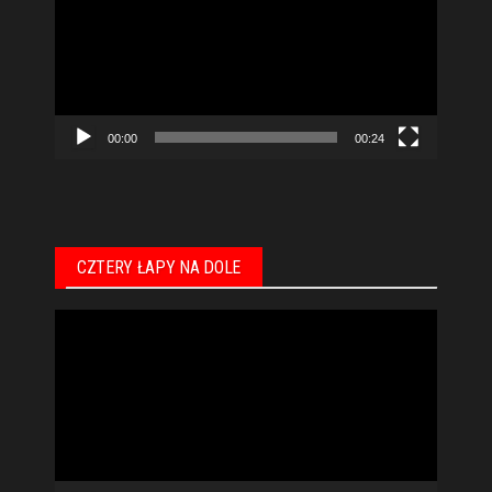
00:00
00:24
CZTERY ŁAPY NA DOLE
Odtwarzacz
video