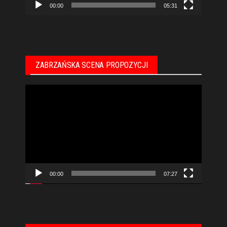
00:00
05:31
ZABRZAŃSKA SCENA PROPOZYCJI
Odtwarzacz
video
00:00
07:27