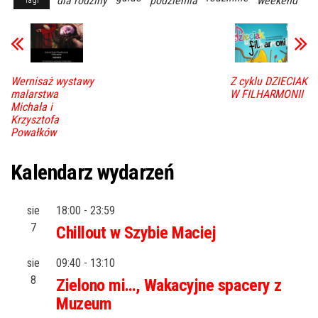
dla rodziny
podziemia
weekend
Wernisaż wystawy
Z cyklu DZIECIAK
malarstwa
W FILHARMONII
Michała i
Krzysztofa
Powałków
Kalendarz wydarzeń
sie
18:00
-
23:59
7
Chillout w Szybie Maciej
sie
09:40
-
13:10
8
Zielono mi…, Wakacyjne spacery z
Muzeum