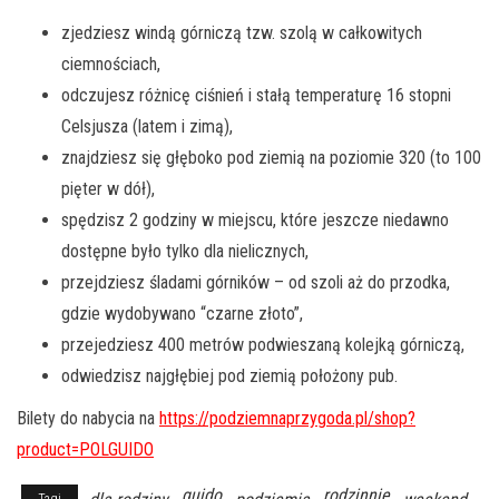
zjedziesz windą górniczą tzw. szolą w całkowitych
ciemnościach,
odczujesz różnicę ciśnień i stałą temperaturę 16 stopni
Celsjusza (latem i zimą),
znajdziesz się głęboko pod ziemią na poziomie 320 (to 100
pięter w dół),
spędzisz 2 godziny w miejscu, które jeszcze niedawno
dostępne było tylko dla nielicznych,
przejdziesz śladami górników – od szoli aż do przodka,
gdzie wydobywano “czarne złoto”,
przejedziesz 400 metrów podwieszaną kolejką górniczą,
odwiedzisz najgłębiej pod ziemią położony pub.
Bilety do nabycia na
https://podziemnaprzygoda.pl/shop?
product=POLGUIDO
guido
rodzinnie
Tagi