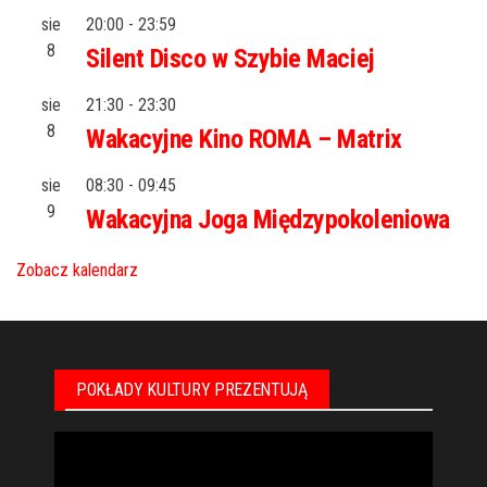
sie
20:00
-
23:59
8
Silent Disco w Szybie Maciej
sie
21:30
-
23:30
8
Wakacyjne Kino ROMA – Matrix
sie
08:30
-
09:45
9
Wakacyjna Joga Międzypokoleniowa
Zobacz kalendarz
POKŁADY KULTURY PREZENTUJĄ
Odtwarzacz
video