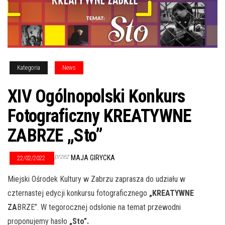
Kategoria
News
XIV Ogólnopolski Konkurs
Fotograficzny KREATYWNE
ZABRZE „Sto”
przez
MAJA GIRYCKA
22/02/2022
Miejski Ośrodek Kultury w Zabrzu zaprasza do udziału w
czternastej edycji konkursu fotograficznego
„KREATYWNE
ZA
BRZE”. W tegorocznej odsłonie na temat przewodni
proponujemy hasło
„Sto”.