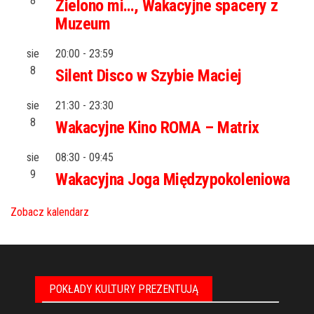
8
Zielono mi…, Wakacyjne spacery z
Muzeum
sie
20:00
-
23:59
8
Silent Disco w Szybie Maciej
sie
21:30
-
23:30
8
Wakacyjne Kino ROMA – Matrix
sie
08:30
-
09:45
9
Wakacyjna Joga Międzypokoleniowa
Zobacz kalendarz
POKŁADY KULTURY PREZENTUJĄ