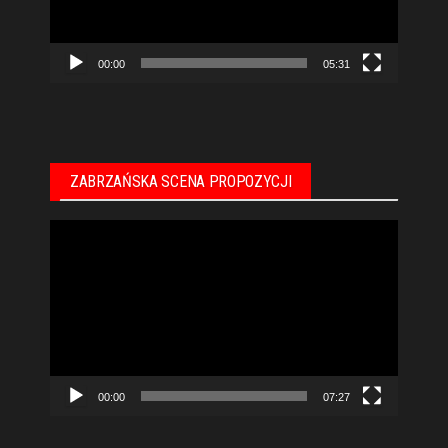
00:00
05:31
ZABRZAŃSKA SCENA PROPOZYCJI
Odtwarzacz
video
00:00
07:27