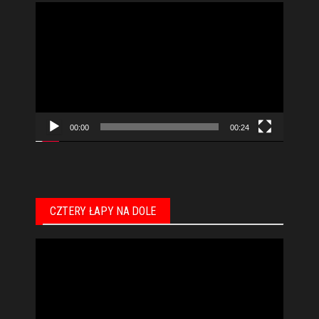
Odtwarzacz
video
00:00
00:24
CZTERY ŁAPY NA DOLE
Odtwarzacz
video