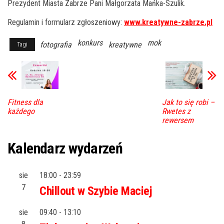
Prezydent Miasta Zabrze Pani Małgorzata Mańka-Szulik.
Regulamin i formularz zgłoszeniowy:
www.kreatywne-zabrze.pl
konkurs
mok
fotografia
kreatywne
Tagi
Fitness dla
Jak to się robi –
każdego
Rwetes z
rewersem
Kalendarz wydarzeń
sie
18:00
-
23:59
7
Chillout w Szybie Maciej
sie
09:40
-
13:10