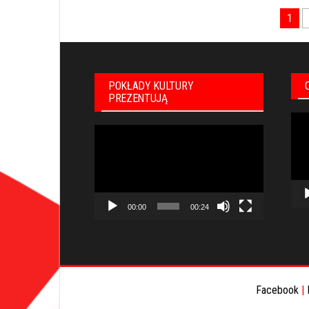
Nawigacja
1
po
wpisach
POKŁADY KULTURY
PREZENTUJĄ
Odt
Odtwarzacz
vid
video
00:00
00:24
Facebook
|