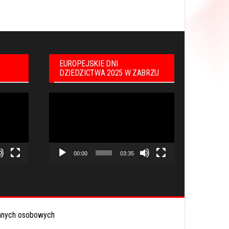
EUROPEJSKIE DNI
DZIEDZICTWA 2025 W ZABRZU
Odtwarzacz
video
00:00
03:35
anych osobowych