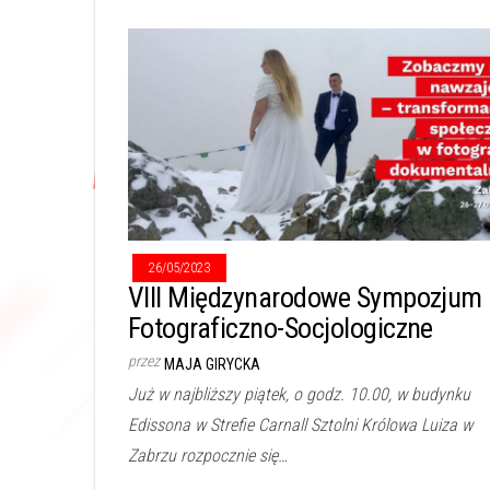
26/05/2023
VIII Międzynarodowe Sympozjum
Fotograficzno-Socjologiczne
przez
MAJA GIRYCKA
Już w najbliższy piątek, o godz. 10.00, w budynku
Edissona w Strefie Carnall Sztolni Królowa Luiza w
Zabrzu rozpocznie się…