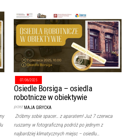
07/06/2025
Osiedle Borsiga – osiedla
robotnicze w obiektywie
przez
MAJA GIRYCKA
my
Zróbmy sobie spacer… z aparatem! Już 7 czerwca
lu
ruszamy w fotograficzną podróż po jednym z
najbardziej klimatycznych miejsc – osiedlu…