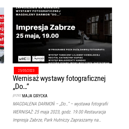
25/05/2023
Wernisaż wystawy fotograficznej
„Do…”
przez
MAJA GIRYCKA
MAGDALENA DARMOŃ – „Do…” – wystawa fotografii
WERNISAŻ: 25 maja 2023, godz. 19.00 Restauracja
Impresja Zabrze, Park Hutniczy Zapraszamy na…