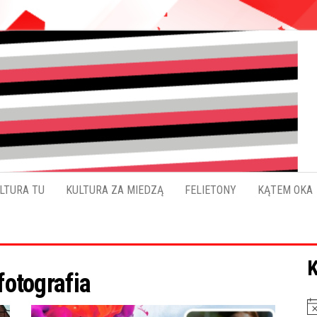
Pokładykultury.eu
Zabrzański
szybowskaz
wydarzeń
LTURA TU
KULTURA ZA MIEDZĄ
FELIETONY
KĄTEM OKA
K
fotografia