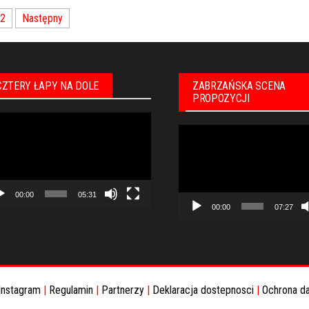
2
Następny
CZTERY ŁAPY NA DOLE
ZABRZAŃSKA SCENA
PROPOZYCJI
warzacz
Odtwarzacz
eo
video
00:00
05:31
00:00
07:27
Instagram
|
Regulamin
|
Partnerzy
|
Deklaracja dostepnosci
|
Ochrona d