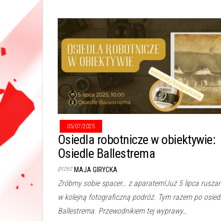
05/07/2025
Osiedla robotnicze w obiektywie:
Osiedle Ballestrema
przez
MAJA GIRYCKA
Zróbmy sobie spacer… z aparatem!Już 5 lipca rusza
w kolejną fotograficzną podróż. Tym razem po osied
Ballestrema. Przewodnikiem tej wyprawy…