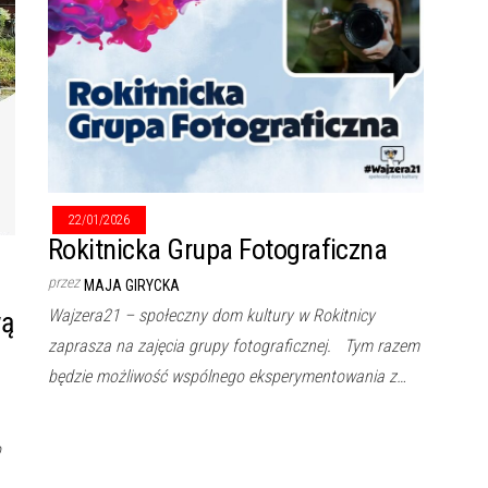
22/01/2026
Rokitnicka Grupa Fotograficzna
przez
MAJA GIRYCKA
Wajzera21 – społeczny dom kultury w Rokitnicy
wą
zaprasza na zajęcia grupy fotograficznej. Tym razem
będzie możliwość wspólnego eksperymentowania z…
o