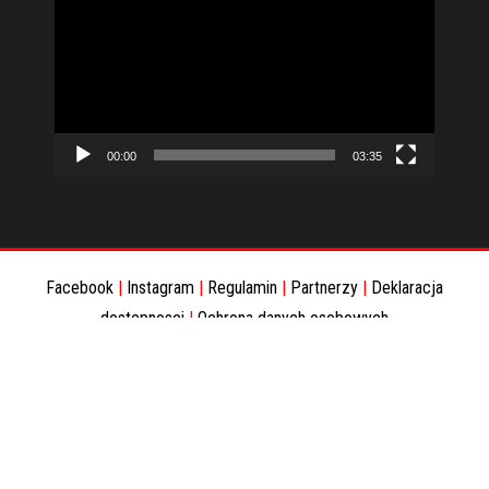
video
00:00
03:35
Facebook
|
Instagram
|
Regulamin
|
Partnerzy
|
Deklaracja
dostepnosci
|
Ochrona danych osobowych