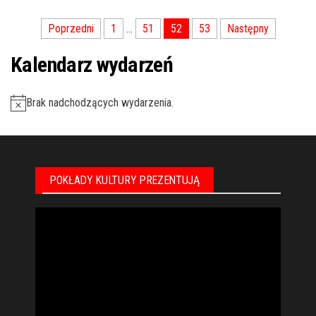
Nawigacja
Poprzedni
1
…
51
52
53
Następny
po
Kalendarz wydarzeń
wpisach
Brak nadchodzących wydarzenia.
POKŁADY KULTURY PREZENTUJĄ
Odtwarzacz
video