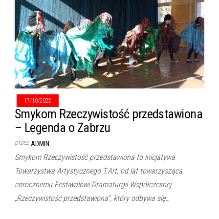
17/10/2022
Smykom Rzeczywistość przedstawiona
– Legenda o Zabrzu
przez
ADMIN
Smykom Rzeczywistość przedstawiona to inicjatywa
Towarzystwa Artystycznego T.Art, od lat towarzysząca
corocznemu Festiwalowi Dramaturgii Współczesnej
„Rzeczywistość przedstawiona”, który odbywa się…