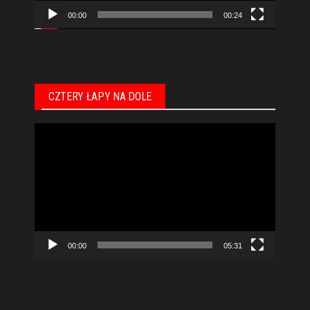
00:00
00:24
CZTERY ŁAPY NA DOLE
Odtwarzacz
video
00:00
05:31