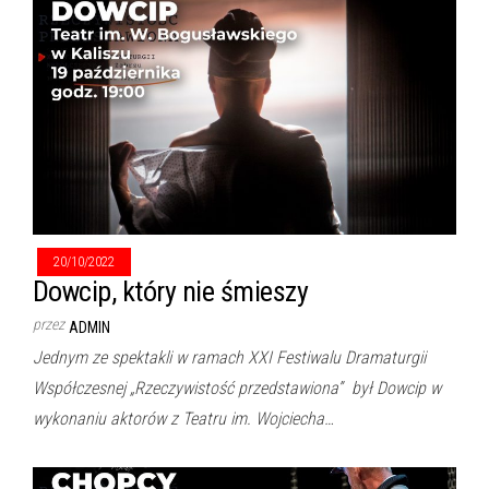
20/10/2022
Dowcip, który nie śmieszy
przez
ADMIN
Jednym ze spektakli w ramach XXI Festiwalu Dramaturgii
Współczesnej „Rzeczywistość przedstawiona” był Dowcip w
wykonaniu aktorów z Teatru im. Wojciecha…