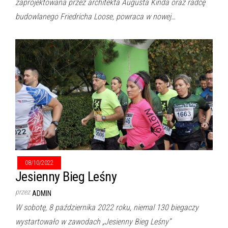
zaprojektowana przez architekta Augusta Kinda oraz radcę
budowlanego Friedricha Loose, powraca w nowej…
08/10/2022
Jesienny Bieg Leśny
przez
ADMIN
W sobotę, 8 października 2022 roku, niemal 130 biegaczy
wystartowało w zawodach „Jesienny Bieg Leśny”