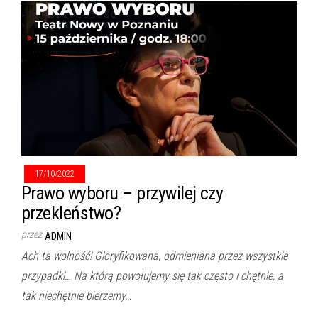
17/10/2022
Prawo wyboru – przywilej czy
przekleństwo?
przez
ADMIN
Ach ta wolność! Gloryfikowana, odmieniana przez wszystkie
przypadki… Na którą powołujemy się tak często i chętnie, a
tak niechętnie bierzemy…