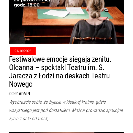
21/10/2022
Festiwalowe emocje sięgają zenitu.
Oleanna – spektakl Teatru im. S.
Jaracza z Łodzi na deskach Teatru
Nowego
przez
ADMIN
Wyobraźcie sobie, że żyjecie w idealnej krainie, gdzie
wszystkiego jest pod dostatkiem. Można prowadzić spokojne
życie z dala od trosk,…