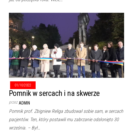
01/10/2022
Pomnik w sercach i na skwerze
przez
ADMIN
Pomnik prof. Zbigniew Religa zbudował sobie sam, w sercach
pacjentów. Ten, który postawili mu zabrzanie odsłonięto 30
września. – Był…