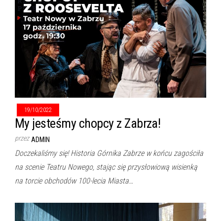
19/10/2022
My jesteśmy chopcy z Zabrza!
przez
ADMIN
Doczekaliśmy się! Historia Górnika Zabrze w końcu zagościła
na scenie Teatru Nowego, stając się przysłowiową wisienką
na torcie obchodów 100-lecia Miasta…