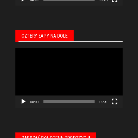
CZTERY ŁAPY NA DOLE
Odtwarzacz
video
00:00
05:31