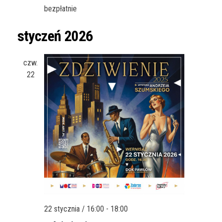
g
bezpłatnie
a
styczeń 2026
t
i
czw.
o
22
n
22 stycznia / 16:00
-
18:00