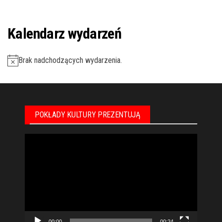
n
n
i
i
Kalendarz wydarzeń
a
a
Brak nadchodzących wydarzenia.
POKŁADY KULTURY PREZENTUJĄ
Odtwarzacz
video
00:00
00:24