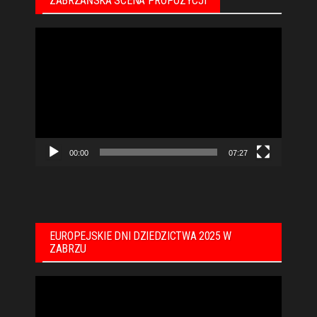
ZABRZAŃSKA SCENA PROPOZYCJI
Odtwarzacz
video
00:00
07:27
EUROPEJSKIE DNI DZIEDZICTWA 2025 W
ZABRZU
Odtwarzacz
video