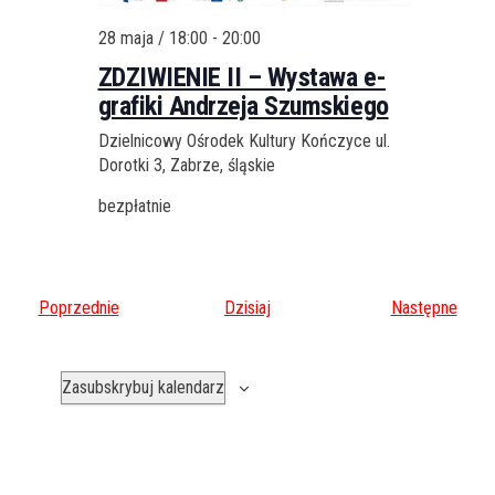
28 maja / 18:00
-
20:00
ZDZIWIENIE II – Wystawa e-
grafiki Andrzeja Szumskiego
Dzielnicowy Ośrodek Kultury Kończyce
ul.
Dorotki 3, Zabrze, śląskie
bezpłatnie
W
W
Poprzednie
Dzisiaj
Następne
y
y
d
d
Zasubskrybuj kalendarz
a
a
r
r
z
z
e
e