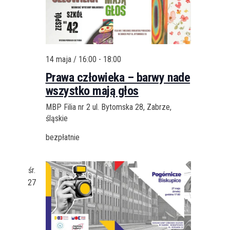
14 maja / 16:00
-
18:00
Prawa człowieka – barwy nade
wszystko mają głos
MBP Filia nr 2
ul. Bytomska 28, Zabrze,
śląskie
bezpłatnie
śr.
27