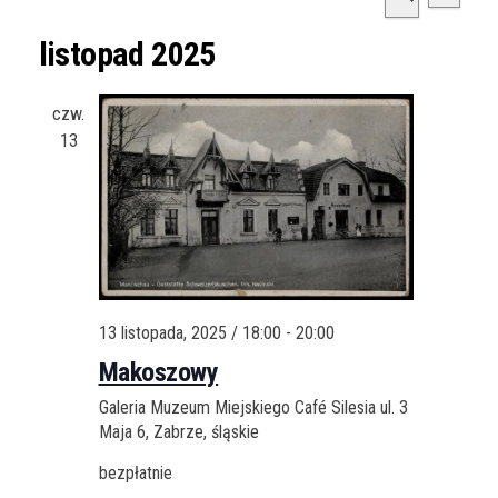
L
y
y
S
i
d
listopad 2025
d
z
s
a
u
a
t
r
czw.
k
z
r
a
13
a
e
z
j
n
e
i
n
e
V
i
i
a
e
13 listopada, 2025 / 18:00
-
20:00
S
w
Makoszowy
e
s
Galeria Muzeum Miejskiego Café Silesia
ul. 3
N
a
Maja 6, Zabrze, śląskie
a
r
v
bezpłatnie